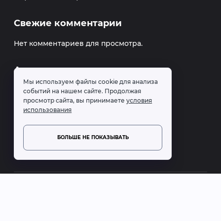
Свежие комментарии
Нет комментариев для просмотра.
Архивы
Мы используем файлы cookie для анализа
Февраль 2023
событий на нашем сайте. Продолжая
просмотр сайта, вы принимаете
условия
использования
Рубрики
Без рубрики
БОЛЬШЕ НЕ ПОКАЗЫВАТЬ
Бурение скважин на воду © 1996 -
2026
—
Выгодное
предложение бурения на воду