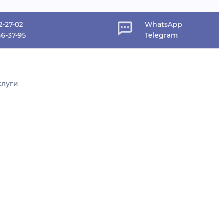
2-27-02
WhatsApp
46-37-95
Telegram
слуги