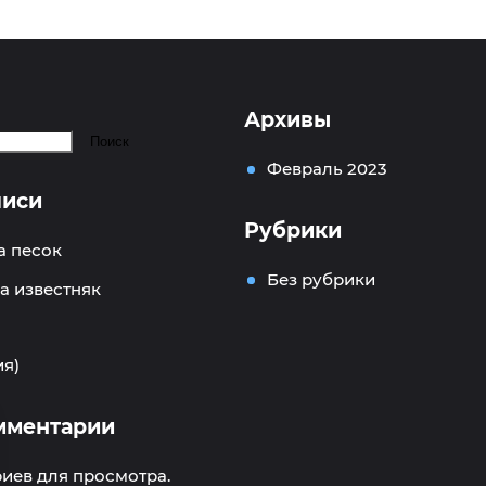
Архивы
Поиск
Февраль 2023
писи
Рубрики
а песок
Без рубрики
а известняк
ия)
мментарии
иев для просмотра.