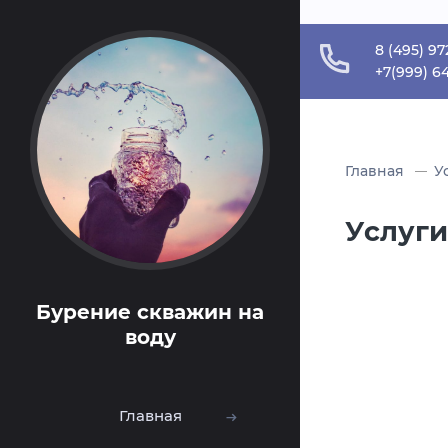
Verification: c834315c49811b31
8 (495) 97
+7(999) 6
Главная
У
Услуги
Бурение скважин на
воду
Главная