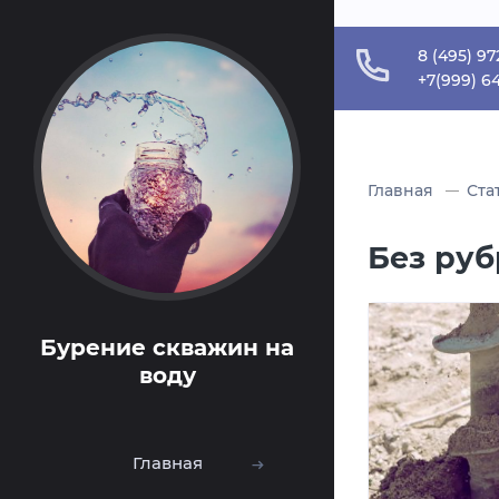
Verification: c834315c49811b31
8 (495) 97
+7(999) 6
Главная
Ста
Без ру
Бурение скважин на
воду
Главная