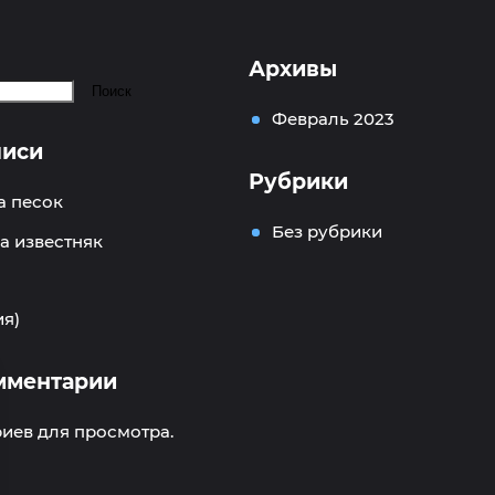
Архивы
Поиск
Февраль 2023
писи
Рубрики
а песок
Без рубрики
а известняк
ия)
мментарии
иев для просмотра.