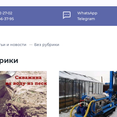
2-27-02
WhatsApp
46-37-95
Telegram
тьи и новости
Без рубрики
брики