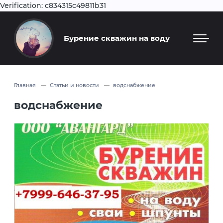
Verification: c834315c49811b31
Бурение скважин на воду
Главная
Статьи и новости
водснабжение
водснабжение